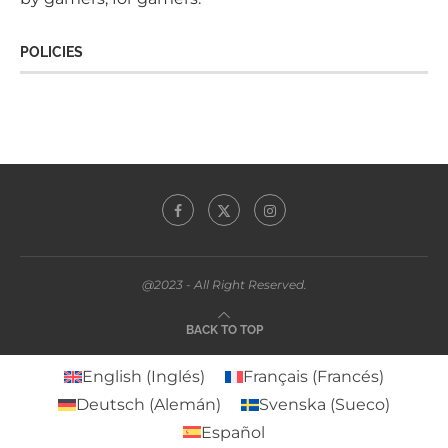
POLICIES
@2023 - All Right Reserved.
BACK TO TOP
English
(
Inglés
)
Français
(
Francés
)
Deutsch
(
Alemán
)
Svenska
(
Sueco
)
Español