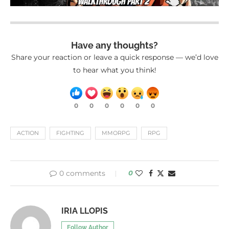
Have any thoughts?
Share your reaction or leave a quick response — we’d love
to hear what you think!
0
0
0
0
0
0
ACTION
FIGHTING
MMORPG
RPG
0 comments
0
IRIA LLOPIS
Follow Author