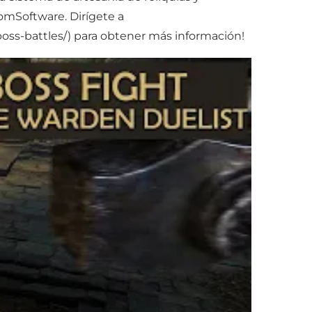
omSoftware. Dirígete a
boss-battles/) para obtener más información!