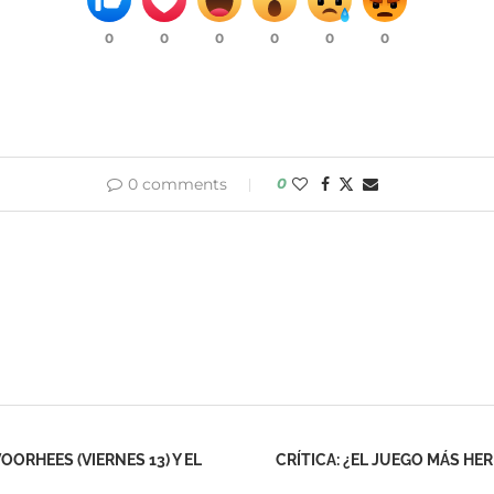
0
0
0
0
0
0
0 comments
0
ORHEES (VIERNES 13) Y EL
CRÍTICA: ¿EL JUEGO MÁS H