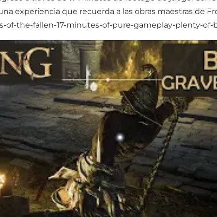
a experiencia que recuerda a las obras maestras de Fr
rds-of-the-fallen-17-minutes-of-pure-gameplay-plenty-of-