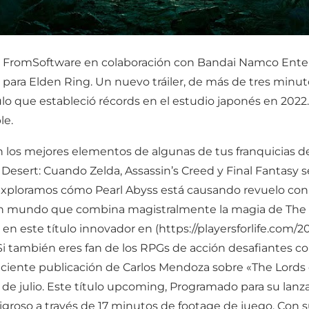
e, FromSoftware en colaboración con Bandai Namco Ent
para Elden Ring. Un nuevo tráiler, de más de tres minuto
ulo que estableció récords en el estudio japonés en 2022
le.
 los mejores elementos de algunas de tus franquicias de 
Desert: Cuando Zelda, Assassin’s Creed y Final Fantasy 
 exploramos cómo Pearl Abyss está causando revuelo co
 un mundo que combina magistralmente la magia de The L
 en este título innovador en (https://playersforlife.com
 Si también eres fan de los RPGs de acción desafiantes 
 reciente publicación de Carlos Mendoza sobre «The Lords 
7 de julio. Este título upcoming, Programado para su lanz
roso a través de 17 minutos de footage de juego. Con su