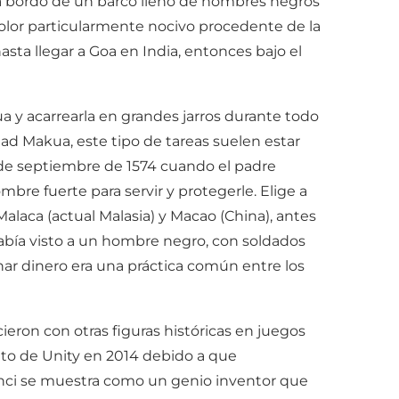
r a bordo de un barco lleno de hombres negros
 olor particularmente nocivo procedente de la
asta llegar a Goa en India, entonces bajo el
a y acarrearla en grandes jarros durante todo
ad Makua, este tipo de tareas suelen estar
 de septiembre de 1574 cuando el padre
bre fuerte para servir y protegerle. Elige a
alaca (actual Malasia) y Macao (China), antes
 había visto a un hombre negro, con soldados
nar dinero era una práctica común entre los
cieron con otras figuras históricas en juegos
nto de Unity en 2014 debido a que
Vinci se muestra como un genio inventor que