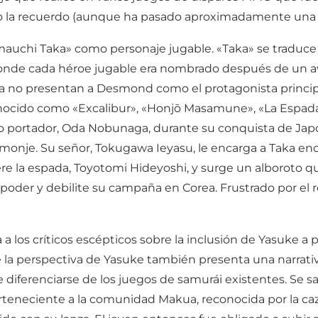
omo la recuerdo (aunque ha pasado aproximadamente una
amauchi Taka» como personaje jugable. «Taka» se traduce
de cada héroe jugable era nombrado después de un ave 
no presentan a Desmond como el protagonista principal q
nocido como «Excalibur», «Honjō Masamune», «La Espada 
o portador, Oda Nobunaga, durante su conquista de Japó
onje. Su señor, Tokugawa Ieyasu, le encarga a Taka encon
 la espada, Toyotomi Hideyoshi, y surge un alboroto que 
oder y debilite su campaña en Corea. Frustrado por el r
a los críticos escépticos sobre la inclusión de Yasuke a p
 la perspectiva de Yasuke también presenta una narrativ
de diferenciarse de los juegos de samurái existentes. Se s
eneciente a la comunidad Makua, reconocida por la caza