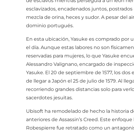
de esclavos mientras perseguía a un león her
esclavizados, encadenados juntos, postrados 
mezcla de orina, heces y sudor. A pesar del a
dominio portugués.
En esta ubicación, Yasuke es comprado por un
el día. Aunque estas labores no son físicame
reservadas para mujeres, lo que Yasuke encu
Alessandro Valignano, encargado de inspeccion
Yasuke. El 20 de septiembre de 1577, los dos
de llegar a Japón el 25 de julio de 1579. Al l
recorriendo grandes distancias solo para verl
sacerdotes jesuitas.
Ubisoft ha remodelado de hecho la historia de 
anteriores de Assassin’s Creed. Este enfoque
Robespierre fue retratado como un antagonist