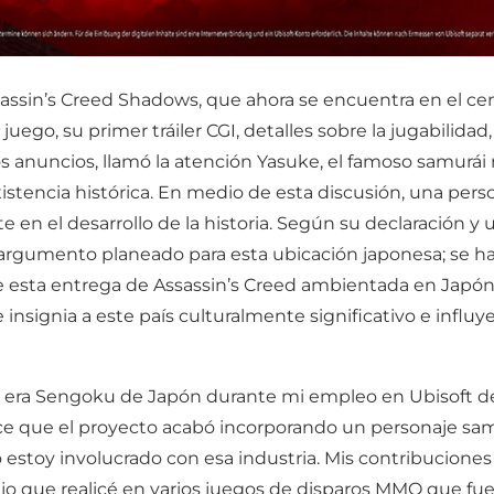
sassin’s Creed Shadows, que ahora se encuentra en el ce
juego, su primer tráiler CGI, detalles sobre la jugabilidad
ios anuncios, llamó la atención Yasuke, el famoso samurá
stencia histórica. En medio de esta discusión, una pers
 en el desarrollo de la historia. Según su declaración y
 argumento planeado para esta ubicación japonesa; se h
 esta entrega de Assassin’s Creed ambientada en Japón 
e insignia a este país culturalmente significativo e infl
 la era Sengoku de Japón durante mi empleo en Ubisoft d
ce que el proyecto acabó incorporando un personaje sam
 no estoy involucrado con esa industria. Mis contribucion
bajo que realicé en varios juegos de disparos MMO que f