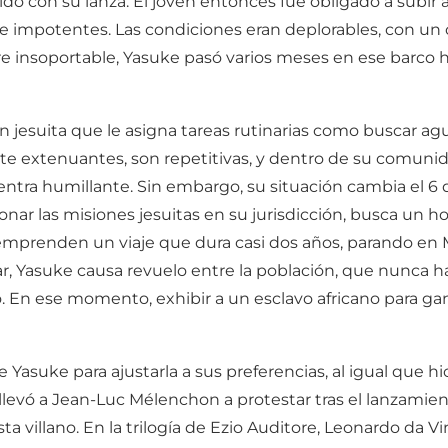
ido con su lanza. El joven entonces fue obligado a subi
e impotentes. Las condiciones eran deplorables, con un
ire insoportable, Yasuke pasó varios meses en ese barco h
 jesuita que le asigna tareas rutinarias como buscar agu
nte extenuantes, son repetitivas, y dentro de su comunid
entra humillante. Sin embargo, su situación cambia el 6
ar las misiones jesuitas en su jurisdicción, busca un hom
 emprenden un viaje que dura casi dos años, parando en M
legar, Yasuke causa revuelo entre la población, que nunca
o. En ese momento, exhibir a un esclavo africano para ga
Yasuke para ajustarla a sus preferencias, al igual que hi
 llevó a Jean-Luc Mélenchon a protestar tras el lanzamie
a villano. En la trilogía de Ezio Auditore, Leonardo da 