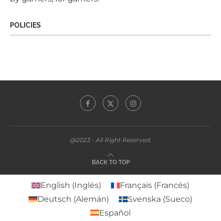
POLICIES
@2023 - All Right Reserved.
BACK TO TOP
English
(
Inglés
)
Français
(
Francés
)
Deutsch
(
Alemán
)
Svenska
(
Sueco
)
Español