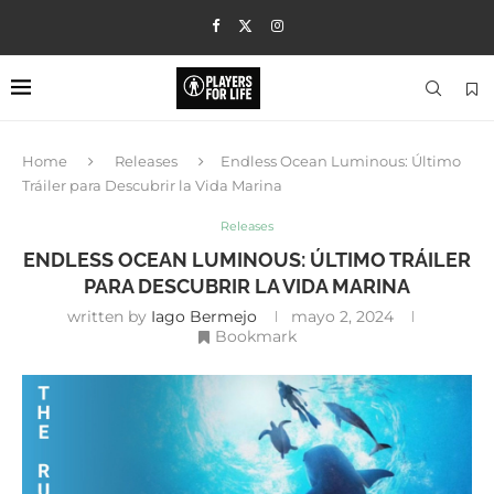
Home
Releases
Endless Ocean Luminous: Último
Tráiler para Descubrir la Vida Marina
Releases
ENDLESS OCEAN LUMINOUS: ÚLTIMO TRÁILER
PARA DESCUBRIR LA VIDA MARINA
written by
Iago Bermejo
mayo 2, 2024
Bookmark