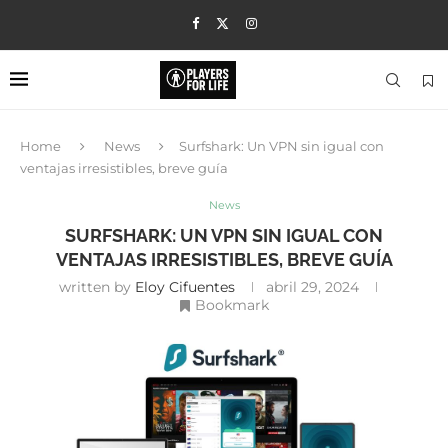
Home
News
Surfshark: Un VPN sin igual con
ventajas irresistibles, breve guía
News
SURFSHARK: UN VPN SIN IGUAL CON
VENTAJAS IRRESISTIBLES, BREVE GUÍA
written by
Eloy Cifuentes
abril 29, 2024
Bookmark