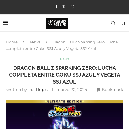
Home
News
Dragon Ball Z Sparking Zero: Lucha
completa entre Goku SSJ Azul y Vegeta SSJ Azul
News
DRAGON BALL Z SPARKING ZERO: LUCHA
COMPLETA ENTRE GOKU SSJ AZUL Y VEGETA
SSJ AZUL
written by
Iria Llopis
marzo 20, 2024
Bookmark