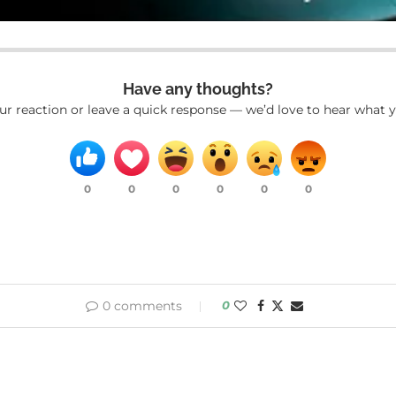
Have any thoughts?
ur reaction or leave a quick response — we’d love to hear what y
0
0
0
0
0
0
0 comments
0