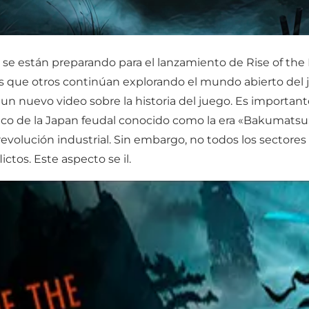
 se están preparando para el lanzamiento de Rise of th
s que otros continúan explorando el mundo abierto del 
 un nuevo video sobre la historia del juego. Es importan
ífico de la Japan feudal conocido como la era «Bakumats
 revolución industrial. Sin embargo, no todos los sectores
ictos. Este aspecto se il.