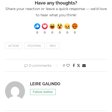
Have any thoughts?
Share your reaction or leave a quick response — we’d love
to hear what you think!
0
0
0
0
0
0
ACTION
FIGHTING
RPG
0 comments
0
LEIRE GALINDO
Follow Author