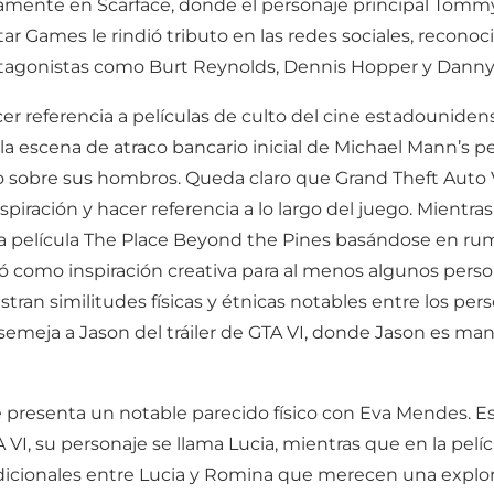
tamente en Scarface, donde el personaje principal Tommy
 Games le rindió tributo en las redes sociales, recono
tagonistas como Burt Reynolds, Dennis Hopper y Danny 
referencia a películas de culto del cine estadounidens
la escena de atraco bancario inicial de Michael Mann’s pe
ro sobre sus hombros. Queda claro que Grand Theft Auto V
piración y hacer referencia a lo largo del juego. Mientr
la película The Place Beyond the Pines basándose en rumo
vió como inspiración creativa para al menos algunos pers
ran similitudes físicas y étnicas notables entre los per
asemeja a Jason del tráiler de GTA VI, donde Jason es m
 presenta un notable parecido físico con Eva Mendes. Esta
VI, su personaje se llama Lucia, mientras que en la pelí
icionales entre Lucia y Romina que merecen una explorac