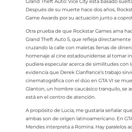
Grand Theft Auto: Vice City está basado suel
Después de su muerte hace dos años, Rockstar
Game Awards por su actuación junto a copro
Otra prueba de que Rockstar Games ama hacer 
Grand Theft Auto 5, que refleja directamente 
cruzando la calle con maletas llenas de dine
homenaje al cine estadounidense al tomar ins
pudiera especular acerca de similitudes con 
evidencia que Derek Cianfrance’s trabajo sir
cinematográfica con el dúo en GTA VI se muest
Glanton, un hombre caucásico tranquilo, se 
está en el centro de atención.
A propósito de Lucia, me gustaría señalar que
ambas son de origen latinoamericano. En GTA 
Mendes interpreta a Romina. Hay paralelos ad