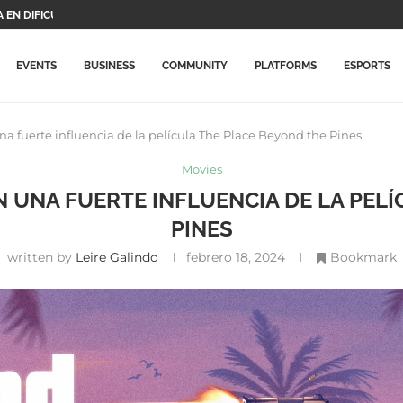
S PROTAGONISTAS Y...
DE...
O VIDEOJUEGOS DE...
ARÁ ESTE JUEGO...
CHO SU PRECIO...
N ACTUALIZACIÓN CON NUEVOS...
ALMENTE LLEGA A...
RIMERAS NOVEDADES...
EVENTS
BUSINESS
COMMUNITY
PLATFORMS
ESPORTS
na fuerte influencia de la película The Place Beyond the Pines
Movies
EN UNA FUERTE INFLUENCIA DE LA PEL
PINES
written by
Leire Galindo
febrero 18, 2024
Bookmark