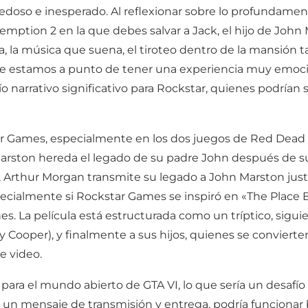
vedoso e inesperado. Al reflexionar sobre lo profundam
ption 2 en la que debes salvar a Jack, el hijo de John Ma
na, la música que suena, el tiroteo dentro de la mansión 
estamos a punto de tener una experiencia muy emocion
o narrativo significativo para Rockstar, quienes podrían 
tar Games, especialmente en los dos juegos de Red Dead
arston hereda el legado de su padre John después de su
Arthur Morgan transmite su legado a John Marston justo 
ecialmente si Rockstar Games se inspiró en «The Place B
nes. La película está estructurada como un tríptico, sig
y Cooper), y finalmente a sus hijos, quienes se convierte
e video.
ara el mundo abierto de GTA VI, lo que sería un desafío 
o un mensaje de transmisión y entrega, podría funcionar