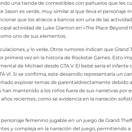
ndo una tienda de comestibles con pañuelos que les cubr
Jason es verde, muy similar al que lleva el personaje i
onar que los atracos a bancos son una de las actividade
incipal actividad de Luke Glanton en «The Place Beyond th
 como uno de sus elementos.
culaciones, y lo verás. Otros rumores indican que Grand 
or primera vez en la historia de Rockstar Games. Esto i
umental de Michael desde GTA V. El bebé sería el infant
GTA VI. Si se confirma, este desarrollo representaría un c
vitado explorar temas de parentaldirectamente debido a
s han mantenido a los niños fuera de sus narrativas por e
ños recientes, como se evidencia en la narración sofist
r personaje femenino jugable en un juego de Grand Thef
tes y compleja en la narración del juego, permitiendo a 