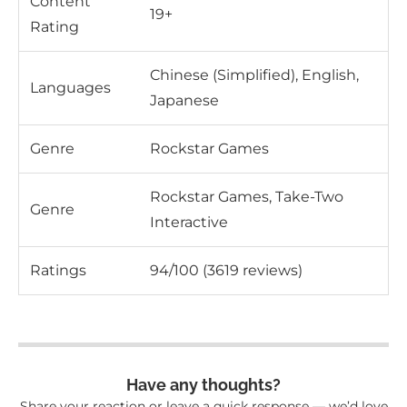
Content
19+
Rating
Chinese (Simplified), English,
Languages
Japanese
Genre
Rockstar Games
Rockstar Games, Take-Two
Genre
Interactive
Ratings
94/100 (3619 reviews)
Have any thoughts?
Share your reaction or leave a quick response — we’d love