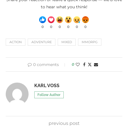
to hear what you think!
0
0
0
0
0
0
ACTION
ADVENTURE
MIXED
MMORPG
0 comments
0
KARL VOSS
Follow Author
previous post