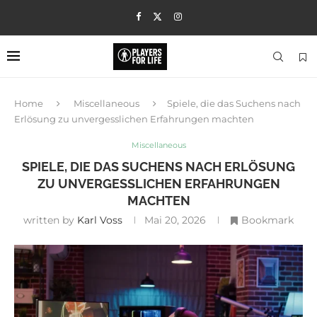
Home
Miscellaneous
Spiele, die das Suchens nach
Erlösung zu unvergesslichen Erfahrungen machten
Miscellaneous
SPIELE, DIE DAS SUCHENS NACH ERLÖSUNG
ZU UNVERGESSLICHEN ERFAHRUNGEN
MACHTEN
written by
Karl Voss
Mai 20, 2026
Bookmark