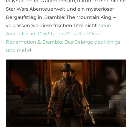
PlayStation Plus aufmerksam, darunter eine offene
Star Wars Abenteuerwelt und ein mysteriöser
Bergaufstieg in ‚Bramble: The Mountain King‘ –
verpassen Sie diese frischen Titel nicht
Neue
Ankünfte auf PlayStation Plus: Red Dead
Redemption 2, Bramble: Das Gebirge des Königs
und mehr
!