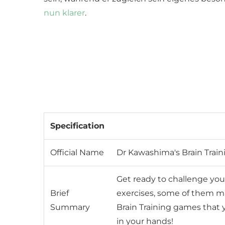
nun klarer
.
Specification
Official Name
Dr Kawashima's Brain Train
Get ready to challenge your
Brief
exercises, some of them mak
Summary
Brain Training games that y
in your hands!