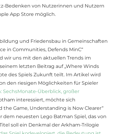
hutz-Bedenken von Nutzerinnen und Nutzern
pple App Store möglich.
usbildung und Friedensbau in Gemeinschaften
Peace in Communities, Defends MinC“
d wir uns mit den aktuellen Trends im
 seinem letzten Beitrag auf „Where Winds
e des Spiels Zukunft teilt. Im Artikel wird
von den riesigen Möglichkeiten für Spieler
: SechsMonate-Überblick, großer
otham interessiert, möchte sich
d the Game, Understanding is Now Clearer“
er dem neuesten Lego Batman Spiel, das von
tel soll ein Denkmal der Arkham-Trilogie
as Spiel kodevelopiert, die Bedeutung ist