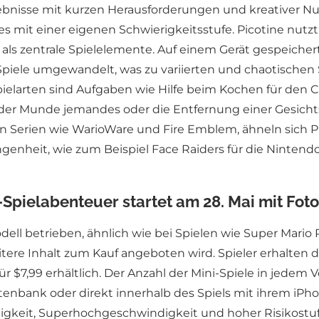
nisse mit kurzen Herausforderungen und kreativer Nutz
es mit einer eigenen Schwierigkeitsstufe. Picotine nutz
 als zentrale Spielelemente. Auf einem Gerät gespeiche
r Spiele umgewandelt, was zu variierten und chaotische
spielarten sind Aufgaben wie Hilfe beim Kochen für den 
 der Munde jemandes oder die Entfernung einer Gesich
 an Serien wie WarioWare und Fire Emblem, ähneln sich P
ngenheit, wie zum Beispiel Face Raiders für die Ninte
-Spielabenteuer startet am 28. Mai mit Fot
ell betrieben, ähnlich wie bei Spielen wie Super Mario R
itere Inhalt zum Kauf angeboten wird. Spieler erhalten d
für $7,99 erhältlich. Der Anzahl der Mini-Spiele in jede
enbank oder direkt innerhalb des Spiels mit ihrem iPho
keit, Superhochgeschwindigkeit und hoher Risikostufe. 