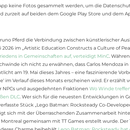
der App keine Fotos gesammelt werden, um die Datensc
sind zurzeit auf beiden dem Google Play Store und dem A
Bruno Pferd die Verbindung zwischen künstlerischer A
ai 2026 im „Artistic Education Constructs a Culture of 
riedens in Gemeinschaften auf, verteidigt MinC
. Währen
schwinde ich nicht zu erwähnen, dass Carlos Mendoza in
ht am 19. Mai dieses Jahres – eine faszinierende Vorbot
ce‘ im Verlauf dieses Monats erscheinen wird. Er erzählt 
er NPCs und ausgedehnten Fraktionen
Wo Winde treffen
oßen DLC
. Wer sich für die neuesten Entwicklungen in G
verfasste Stück „Lego Batman: Rocksteady Co-Develope
ftigt sich mit der Überraschenden Zusammenarbeit hint
ontreal gemeinsam mit TT Games erstellt wurde. Der Ti
onderes Charme beibehält
Lego Batman: Rocksteady hat d