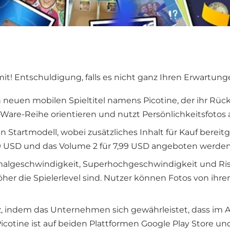
mit! Entschuldigung, falls es nicht ganz Ihren Erwartung
n neuen mobilen Spieltitel namens Picotine, der ihr Rü
ioWare-Reihe orientieren und nutzt Persönlichkeitsfotos al
Startmodell, wobei zusätzliches Inhalt für Kauf bereitges
99 USD und das Volume 2 für 7,99 USD angeboten werden
rmalgeschwindigkeit, Superhochgeschwindigkeit und Risi
öher die Spielerlevel sind. Nutzer können Fotos von ih
, indem das Unternehmen sich gewährleistet, dass im 
otine ist auf beiden Plattformen Google Play Store und