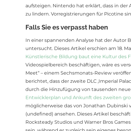
aufsteigen. Nintendo hat erklärt, dass in 
zu lindern. Vorregistrierungen für Picotine 
Falls Sie es verpasst haben
In einer spannenden Analyse hat der Autor 
untersucht. Dieses Artikel erschien am 18. M
Künstlerische Bildung baut eine Kultur des F
Videospielbereich beschäftigen, wäre es ver
Meet“ – einem Sechsmonats-Review veröffentlic
berichtet, dass der zweite DLC ‚Imperial Pala
durch die Hinzufügung von tausenden neu
Entwicklerplan und Ankunft des zweiten gr
möglicherweise das von Jonathan Dubinski 
(undefined) ansehen. Dieses Artikel beschä
Rocksteady Studios und Warner Bros Games M
sein, während er zugleich sein eigenes bes