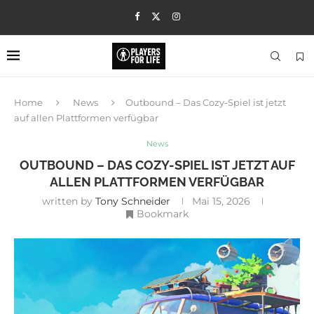
Home
News
Outbound – Das Cozy-Spiel ist jetzt
auf allen Plattformen verfügbar
News
OUTBOUND – DAS COZY-SPIEL IST JETZT AUF
ALLEN PLATTFORMEN VERFÜGBAR
written by
Tony Schneider
Mai 15, 2026
Bookmark