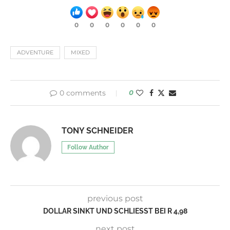
0
0
0
0
0
0
ADVENTURE
MIXED
0 comments
0
TONY SCHNEIDER
Follow Author
previous post
DOLLAR SINKT UND SCHLIESST BEI R 4,98
next post