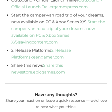
Outbound - Official Launch Trailer
Outbound -
Official Launch Trailer
gamespress.com
Start the camper-van road trip of your dreams,
now available on PC & Xbox Series X/S!
Start the
camper-van road trip of your dreams, now
available on PC & Xbox Series
X/S!
savingcontent.com
2. Release Platforms
2. Release
Platforms
keengamer.com
Share this news
Share this
news
store.epicgames.com
Have any thoughts?
Share your reaction or leave a quick response — we’d love
to hear what you think!