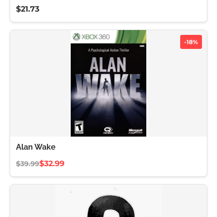
$21.73
-18%
Alan Wake
$32.99
$39.99