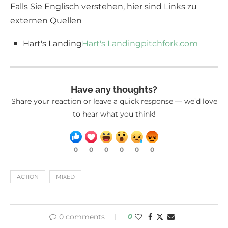
Falls Sie Englisch verstehen, hier sind Links zu
externen Quellen
Hart's Landing
Hart's Landing
pitchfork.com
Have any thoughts?
Share your reaction or leave a quick response — we’d love
to hear what you think!
0
0
0
0
0
0
ACTION
MIXED
0 comments
0