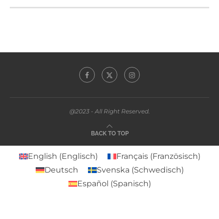
@2023 - All Right Reserved.
BACK TO TOP
English
(
Englisch
)
Français
(
Französisch
)
Deutsch
Svenska
(
Schwedisch
)
Español
(
Spanisch
)