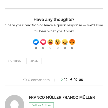
Have any thoughts?
Share your reaction or leave a quick response — we’d love
to hear what you think!
0
0
0
0
0
0
FIGHTING
MIXED
0 comments
0
FRANCO MÜLLER FRANCO MÜLLER
Follow Author