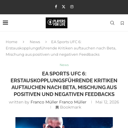
Home
News
EA Sports UFC 6:
Erstauskopplungsführende Kritiken auftauchen nach Beta,
Mischung aus positiven und negativen Feedbacks
News
EA SPORTS UFC 6:
ERSTAUSKOPPLUNGSFÜHRENDE KRITIKEN
AUFTAUCHEN NACH BETA, MISCHUNG AUS
POSITIVEN UND NEGATIVEN FEEDBACKS
written by
Franco Müller Franco Müller
Mai 12, 2026
Bookmark