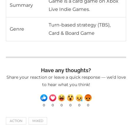
Game is a card game on Xbox
Summary
Live Indie Games.
Turn-based strategy (TBS),
Genre
Card & Board Game
Have any thoughts?
Share your reaction or leave a quick response — we’d love
to hear what you think!
0
0
0
0
0
0
ACTION
MIXED