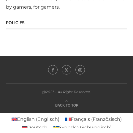
by gamers, for gamers.
POLICIES
@2023 - All Right Reserved.
BACK TO TOP
English
(
Englisch
)
Français
(
Französisch
)
Deutsch
Svenska
(
Schwedisch
)