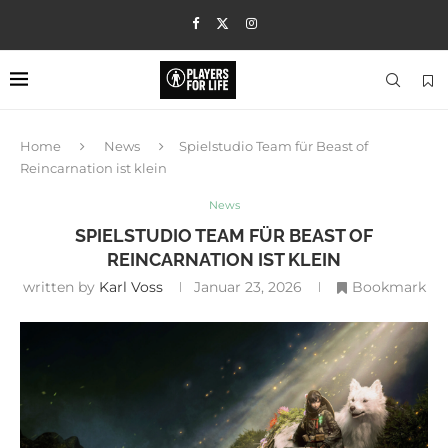
Home
News
Spielstudio Team für Beast of
Reincarnation ist klein
News
SPIELSTUDIO TEAM FÜR BEAST OF
REINCARNATION IST KLEIN
written by
Karl Voss
Januar 23, 2026
Bookmark