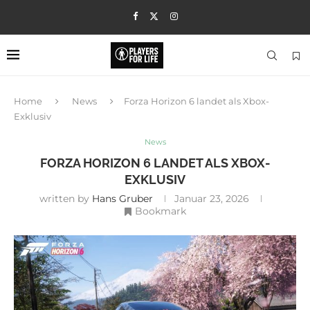
Home
News
Forza Horizon 6 landet als Xbox-
Exklusiv
News
FORZA HORIZON 6 LANDET ALS XBOX-
EXKLUSIV
written by
Hans Gruber
Januar 23, 2026
Bookmark