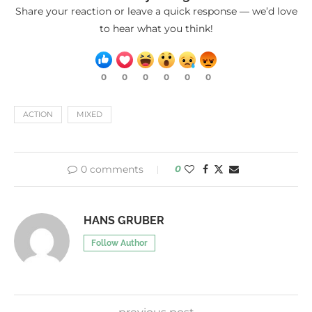
Share your reaction or leave a quick response — we’d love
to hear what you think!
0
0
0
0
0
0
ACTION
MIXED
0 comments
0
HANS GRUBER
Follow Author