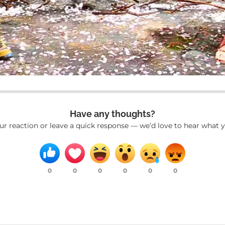
Have any thoughts?
ur reaction or leave a quick response — we’d love to hear what y
0
0
0
0
0
0