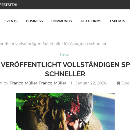
 FESTSTEHEND, DOCH...
EN HAUPTFIGUREN UND IHRE...
MEPLAY ZUM ENTDECKEN DER MULTIPLAYER-MODI
TATION-SPIELE WERDEN IM AUGUST...
D UBISOFT LÖSCHT DAS...
 DEUTLICH TEURER GEWORDEN –...
UPDATE MIT NEUEN GEGENSTÄNDEN...
H AUCH FÜR PLAYSTATION UND...
SCHE REKORDE UND ÜBERHOLT AVENGERS: ENDGAME
EVENTS
BUSINESS
COMMUNITY
PLATFORMS
ESPORTS
ntlicht vollständigen Spieltrailer für Alex, jetzt schneller
News
 VERÖFFENTLICHT VOLLSTÄNDIGEN SPI
SCHNELLER
en by
Franco Müller Franco Müller
Januar 22, 2026
Boo