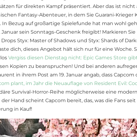
en für direkten Kampf präsentiert. Aber das ist nicht al
anischen Fantasy-Abenteuer, in dem Sie Guarani-Krieger
In Bezug auf großartige Spielefunde hat man wohl gehör
 Januar sein Sonntags-Geschenk freigibt! Markieren Sie 
Drops Styx: Master of Shadows und Styx: Shards of Darkne
 haste dich, dieses Angebot hält sich nur für eine Woche
rlos
Vergiss diesen Dienstag nicht: Epic Games Store gibt
losen Kopien zu beanspruchen! Und bei anderen aufrege
rent in ihrem Post am 19. Januar angab, dass Capcom 
om plant, im Jahr die Neuauflage von Resident Evil: Co
egendäre Survival-Horror-Reihe möglicherweise eine mod
der Hand scheint Capcom bereit, das, was die Fans seit
erung in Kauf!