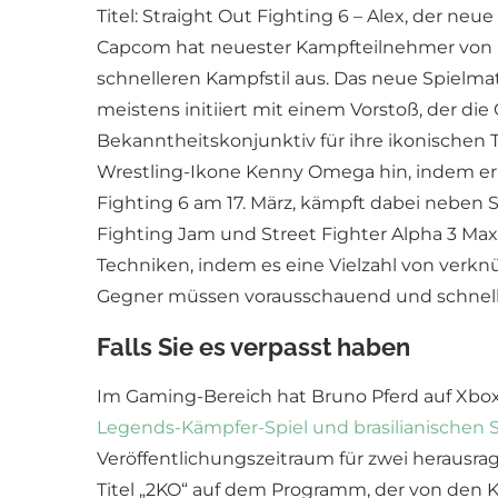
Titel: Straight Out Fighting 6 – Alex, der n
Capcom hat neuester Kampfteilnehmer von Str
schnelleren Kampfstil aus. Das neue Spielmat
meistens initiiert mit einem Vorstoß, der di
Bekanntheitskonjunktiv für ihre ikonischen 
Wrestling-Ikone Kenny Omega hin, indem er s
Fighting 6 am 17. März, kämpft dabei neben 
Fighting Jam und Street Fighter Alpha 3 Max,
Techniken, indem es eine Vielzahl von verkn
Gegner müssen vorausschauend und schnell r
Falls Sie es verpasst haben
Im Gaming-Bereich hat Bruno Pferd auf Xbox
Legends-Kämpfer-Spiel und brasilianischen
Veröffentlichungszeitraum für zwei herausrage
Titel „2KO“ auf dem Programm, der von den 