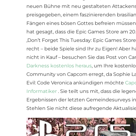
neuen Bühne mit neu gestalteten Attackensätz
preisgegeben, einem faszinierenden brasili
Fängen eines bösen Gottes befreien müssen. 
hat gesagt, dass die Epic Games Store am 20.
‚Don’t Forget This Tuesday: Epic Games Store 
recht – beide Spiele sind Ihr zu Eigen! Aber
nicht in Kauf – besuchen Sie das Post von Ca
Darkness kostenlos heraus
, um Ihre kosten
Community von Capcom erregt, da Sophie Lau
Evil: Code Veronica ankündigen möchte
Capc
Informatiker
. Sie teilt uns mit, dass die l
Ergebnissen der letzten Gemeindesurveys in 
Stehlen Sie nicht diese aufregende Aktualisi