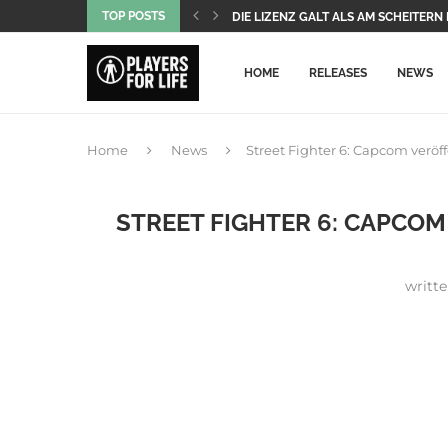
TOP POSTS
DIE LIZENZ GALT ALS AM SCHEITERN
1666 AMSTERDAM STELLT SEINE BEID
GEARSOFWAREDAY: 12 MINUTEN GA
DIE ONLINE-SERVER FÜR ACHT PLAYS
DER WETTEINSATZ SCHLUG FEHL, UN
XBOX-KONSOLEN SIND IN PORTUGAL
CRIMSON DESERT ERHÄLT RIESIGES 
DER BELIEBTE XBOXAUSLAUF ENDLIC
NEU-SPIDER-MAN SPRENGT HISTORI
HOME
RELEASES
NEWS
Home
News
Street Fighter 6: Capcom veröffe
STREET FIGHTER 6: CAPCOM
writt