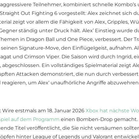
eue aggressivere Teilnehmer, kombiniert schnelle Kombo
aight Out Fighting 6 vorgestellt: Alex zeichnet sich d
erial zeigt vor allem die Fähigkeit von Alex, Gripples, 
e Gegner ständig unter Druck hält. Alex’ Einstieg wurde 
Themen in Dragon Ball und One Piece, verbessert. Der Tr
einen Signature-Move, den Einflügelgeist, aufnahm. Alex
Sagat und Crimson Viper. Die Saison wird durch Ingrid,
 abgeschlossen. Ein vollständiges Spielmaterial zeigt 
üpften Attacken demonstriert, die nun durch verbessert
eagieren, um Alex‘ unaufhörliche Angriffe abzuwehren
 Wire erstmals am 18. Januar 2026
Xbox hat nächste Wo
 Spiel auf dem Programm
einen Bomben-Drop gemacht. Er 
nde Titel veröffentlicht, die Sie nicht versäumen sollt
Köpfen hinter League of Legends und Valorant entwick