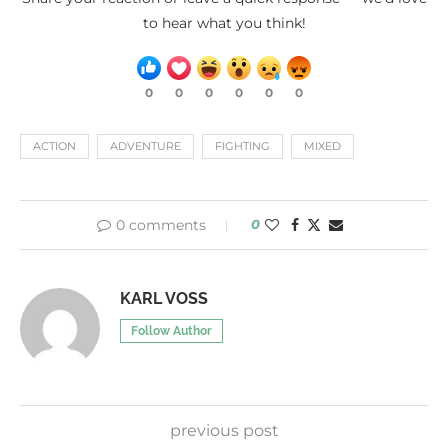
to hear what you think!
0
0
0
0
0
0
ACTION
ADVENTURE
FIGHTING
MIXED
0 comments
0
KARL VOSS
Follow Author
previous post