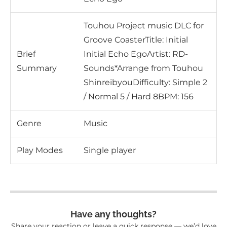
Touhou Project music DLC for
Groove CoasterTitle: Initial
Brief
Initial Echo EgoArtist: RD-
Summary
Sounds*Arrange from Touhou
ShinreibyouDifficulty: Simple 2
/ Normal 5 / Hard 8BPM: 156
Genre
Music
Play Modes
Single player
Have any thoughts?
Share your reaction or leave a quick response — we’d love