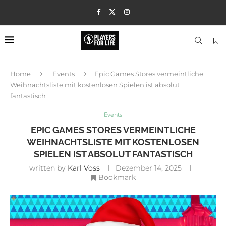
Home
Events
Epic Games Stores vermeintliche
Weihnachtsliste mit kostenlosen Spielen ist absolut
fantastisch
Events
EPIC GAMES STORES VERMEINTLICHE
WEIHNACHTSLISTE MIT KOSTENLOSEN
SPIELEN IST ABSOLUT FANTASTISCH
written by
Karl Voss
Dezember 14, 2025
Bookmark