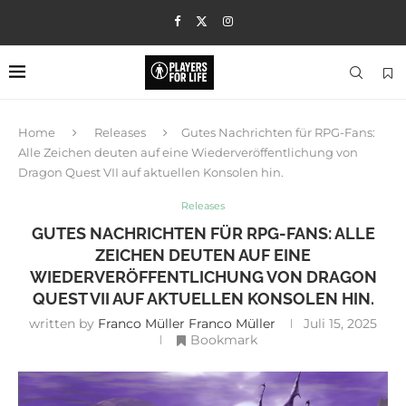
Home
Releases
Gutes Nachrichten für RPG-Fans:
Alle Zeichen deuten auf eine Wiederveröffentlichung von
Dragon Quest VII auf aktuellen Konsolen hin.
Releases
GUTES NACHRICHTEN FÜR RPG-FANS: ALLE
ZEICHEN DEUTEN AUF EINE
WIEDERVERÖFFENTLICHUNG VON DRAGON
QUEST VII AUF AKTUELLEN KONSOLEN HIN.
written by
Franco Müller Franco Müller
Juli 15, 2025
Bookmark