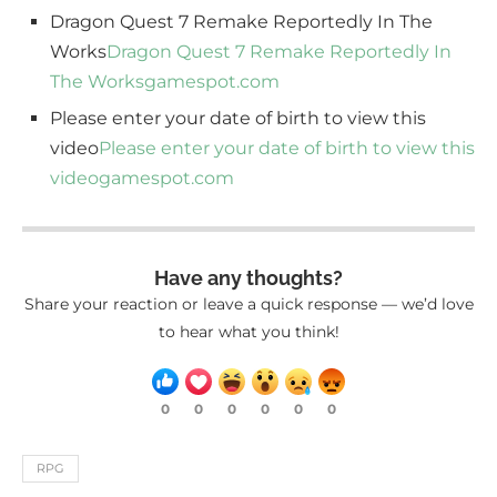
Dragon Quest 7 Remake Reportedly In The
Works
Dragon Quest 7 Remake Reportedly In
The Works
gamespot.com
Please enter your date of birth to view this
video
Please enter your date of birth to view this
video
gamespot.com
Have any thoughts?
Share your reaction or leave a quick response — we’d love
to hear what you think!
0
0
0
0
0
0
RPG