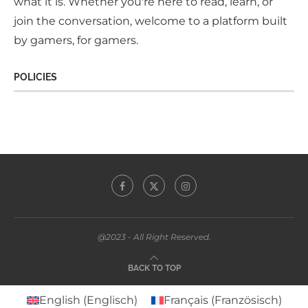
what it is. Whether you're here to read, learn, or
join the conversation, welcome to a platform built
by gamers, for gamers.
POLICIES
@2023 - All Right Reserved.
BACK TO TOP
English
(
Englisch
)
Français
(
Französisch
)