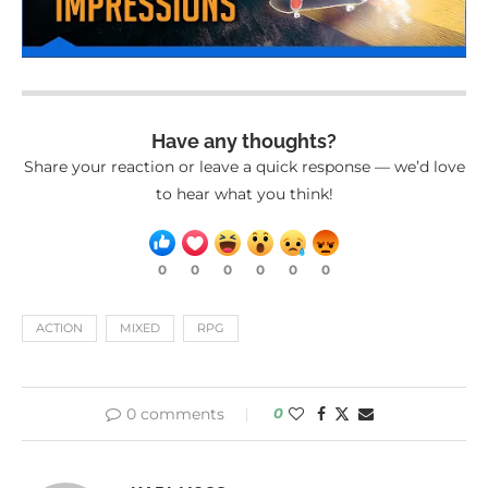
Have any thoughts?
Share your reaction or leave a quick response — we’d love
to hear what you think!
0
0
0
0
0
0
ACTION
MIXED
RPG
0 comments
0