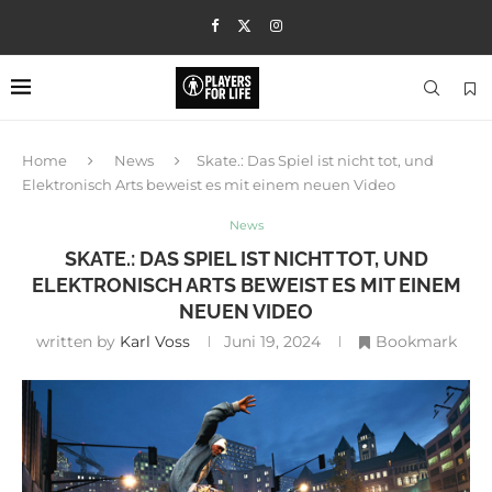
Home
News
Skate.: Das Spiel ist nicht tot, und
Elektronisch Arts beweist es mit einem neuen Video
News
SKATE.: DAS SPIEL IST NICHT TOT, UND
ELEKTRONISCH ARTS BEWEIST ES MIT EINEM
NEUEN VIDEO
written by
Karl Voss
Juni 19, 2024
Bookmark