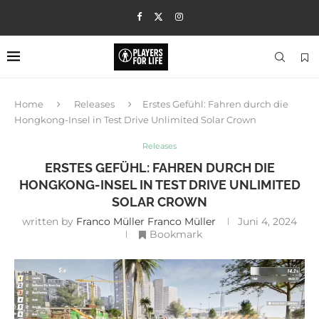
Home
Releases
Erstes Gefühl: Fahren durch die
Hongkong-Insel in Test Drive Unlimited Solar Crown
Releases
ERSTES GEFÜHL: FAHREN DURCH DIE
HONGKONG-INSEL IN TEST DRIVE UNLIMITED
SOLAR CROWN
written by
Franco Müller Franco Müller
Juni 4, 2024
Bookmark