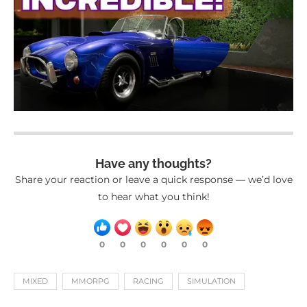
Have any thoughts?
Share your reaction or leave a quick response — we’d love
to hear what you think!
0
0
0
0
0
0
MIXED
MMORPG
RACING
SIMULATION