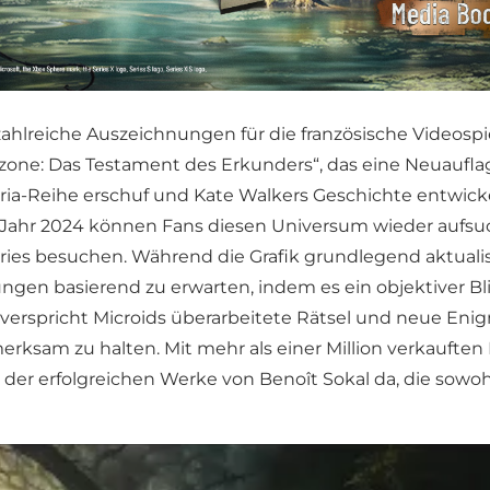
 zahlreiche Auszeichnungen für die französische Videosp
ne: Das Testament des Erkunders“, das eine Neuauflage
beria-Reihe erschuf und Kate Walkers Geschichte entwicke
Im Jahr 2024 können Fans diesen Universum wieder aufsu
Series besuchen. Während die Grafik grundlegend aktual
rsprüngen basierend zu erwarten, indem es ein objektive
 verspricht Microids überarbeitete Rätsel und neue Eni
merksam zu halten. Mit mehr als einer Million verkaufte
r der erfolgreichen Werke von Benoît Sokal da, die sowoh