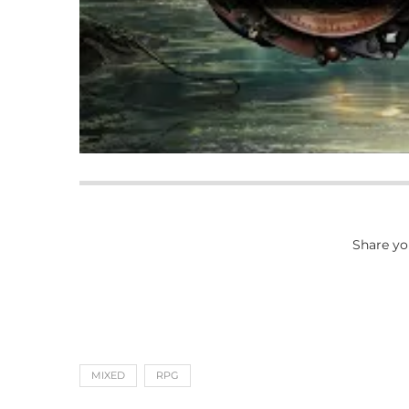
Share yo
MIXED
RPG