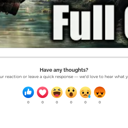
Have any thoughts?
ur reaction or leave a quick response — we’d love to hear what y
0
0
0
0
0
0