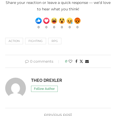
Share your reaction or leave a quick response — we’d love
to hear what you think!
0
0
0
0
0
0
ACTION
FIGHTING
RPG
0 comments
0
THEO DREXLER
Follow Author
previous post