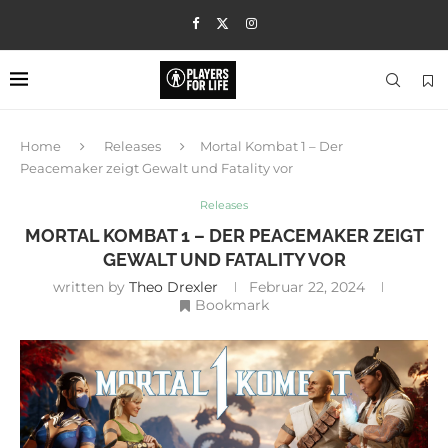
Home
Releases
Mortal Kombat 1 – Der
Peacemaker zeigt Gewalt und Fatality vor
Releases
MORTAL KOMBAT 1 – DER PEACEMAKER ZEIGT
GEWALT UND FATALITY VOR
written by
Theo Drexler
Februar 22, 2024
Bookmark