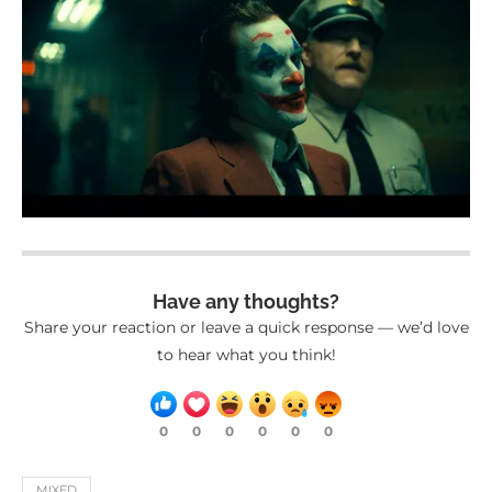
Have any thoughts?
Share your reaction or leave a quick response — we’d love
to hear what you think!
0
0
0
0
0
0
MIXED