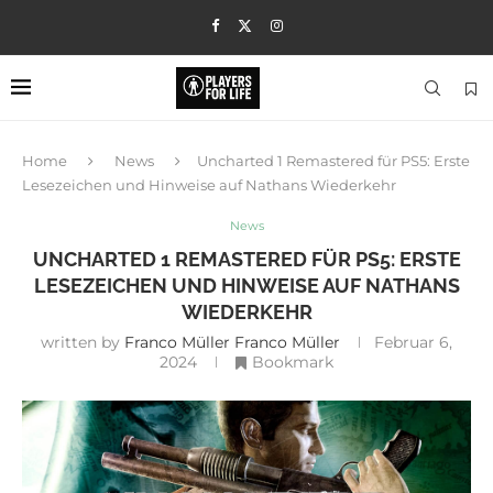
Home
News
Uncharted 1 Remastered für PS5: Erste
Lesezeichen und Hinweise auf Nathans Wiederkehr
News
UNCHARTED 1 REMASTERED FÜR PS5: ERSTE
LESEZEICHEN UND HINWEISE AUF NATHANS
WIEDERKEHR
written by
Franco Müller Franco Müller
Februar 6,
2024
Bookmark