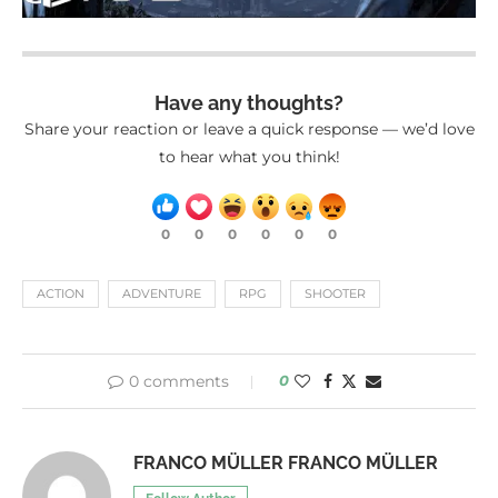
Have any thoughts?
Share your reaction or leave a quick response — we’d love
to hear what you think!
0
0
0
0
0
0
ACTION
ADVENTURE
RPG
SHOOTER
0 comments
0
FRANCO MÜLLER FRANCO MÜLLER