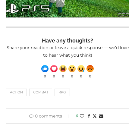
Have any thoughts?
Share your reaction or leave a quick response — we’d love
to hear what you think!
0
0
0
0
0
0
ACTION
COMBAT
RPG
0 comments
0