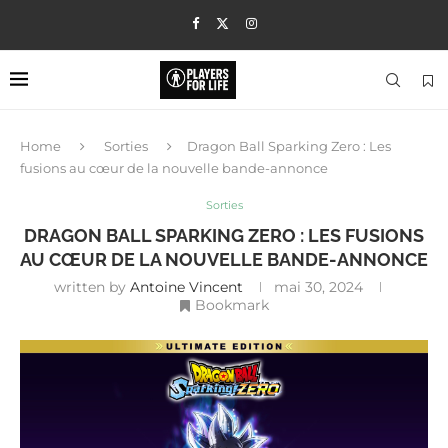
Home
Sorties
Dragon Ball Sparking Zero : Les
fusions au cœur de la nouvelle bande-annonce
Sorties
DRAGON BALL SPARKING ZERO : LES FUSIONS
AU CŒUR DE LA NOUVELLE BANDE-ANNONCE
written by
Antoine Vincent
mai 30, 2024
Bookmark