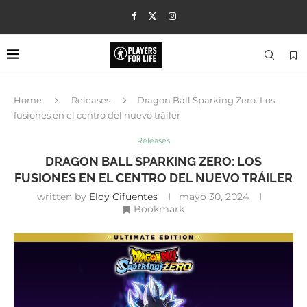
Home
Releases
Dragon Ball Sparking Zero: Los
fusiones en el centro del nuevo tráiler
Releases
DRAGON BALL SPARKING ZERO: LOS
FUSIONES EN EL CENTRO DEL NUEVO TRÁILER
written by
Eloy Cifuentes
mayo 30, 2024
Bookmark