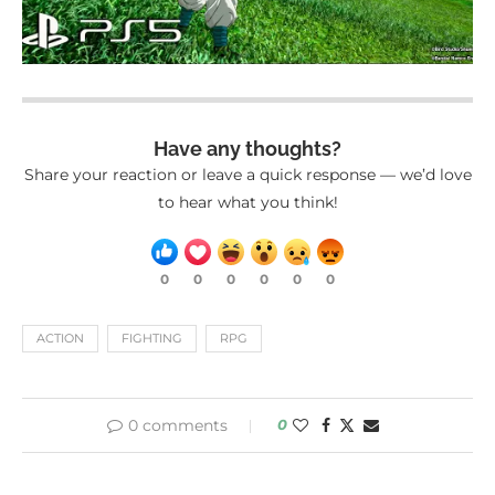
Have any thoughts?
Share your reaction or leave a quick response — we’d love
to hear what you think!
0
0
0
0
0
0
ACTION
FIGHTING
RPG
0 comments
0