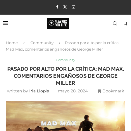
Home
Community
Pasado por alto por la crítica:
Mad Max, comentarios engañosos de George Miller
Community
PASADO POR ALTO POR LA CRÍTICA: MAD MAX,
COMENTARIOS ENGAÑOSOS DE GEORGE
MILLER
written by
Iria Llopis
mayo 28, 2024
Bookmark