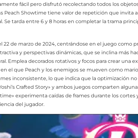
mente fácil pero disfrutó recolectando todos los objetos 
s Peach Showtime tiene valor de repetición que invita a
l. Se tarda entre 6 y 8 horas en completar la trama princi
22 de marzo de 2024, centrándose en el juego como prin
 atractiva y perspectivas dinámicas, que se inclina más h
tral. Emplea decorados rotativos y focos para crear una 
s en el que Peach y los enemigos se mueven como marion
ames inconsistente, lo que indica que la optimización no 
«Yoshi’s Crafted Story» y ambos juegos comparten alguna
time» experimenta caídas de frames durante los cortes y 
encia del jugador.