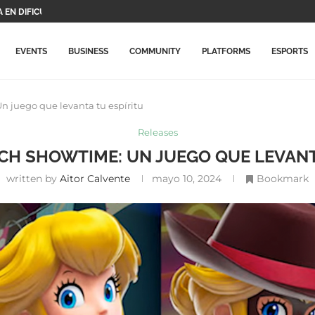
S PROTAGONISTAS Y...
DE...
O VIDEOJUEGOS DE...
ARÁ ESTE JUEGO...
CHO SU PRECIO...
N ACTUALIZACIÓN CON NUEVOS...
ALMENTE LLEGA A...
RIMERAS NOVEDADES...
EVENTS
BUSINESS
COMMUNITY
PLATFORMS
ESPORTS
n juego que levanta tu espíritu
Releases
CH SHOWTIME: UN JUEGO QUE LEVANT
written by
Aitor Calvente
mayo 10, 2024
Bookmark