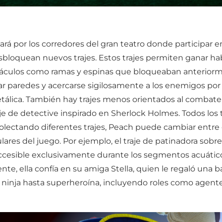
 por los corredores del gran teatro donde participar e
esbloquean nuevos trajes. Estos trajes permiten ganar ha
táculos como ramas y espinas que bloqueaban anteriorm
ltar paredes y acercarse sigilosamente a los enemigos po
álica. También hay trajes menos orientados al combate
aje de detective inspirado en Sherlock Holmes. Todos los 
colectando diferentes trajes, Peach puede cambiar entre
lares del juego. Por ejemplo, el traje de patinadora sobr
s accesible exclusivamente durante los segmentos acuátic
mente, ella confía en su amiga Stella, quien le regaló un
 ninja hasta superheroína, incluyendo roles como agente