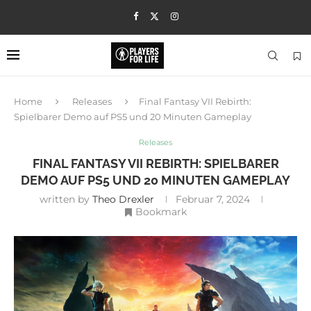
Home
Releases
Final Fantasy VII Rebirth:
Spielbarer Demo auf PS5 und 20 Minuten Gameplay
Releases
FINAL FANTASY VII REBIRTH: SPIELBARER
DEMO AUF PS5 UND 20 MINUTEN GAMEPLAY
written by
Theo Drexler
Februar 7, 2024
Bookmark