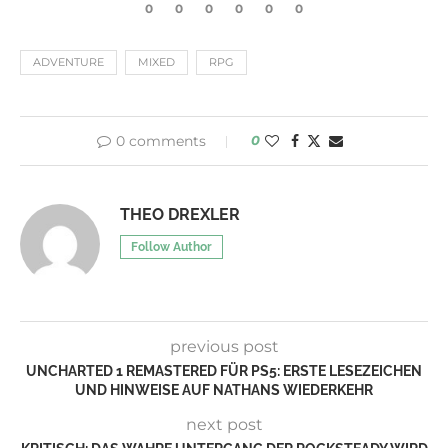
0
0
0
0
0
0
ADVENTURE
MIXED
RPG
0 comments
0
THEO DREXLER
Follow Author
previous post
UNCHARTED 1 REMASTERED FÜR PS5: ERSTE LESEZEICHEN
UND HINWEISE AUF NATHANS WIEDERKEHR
next post